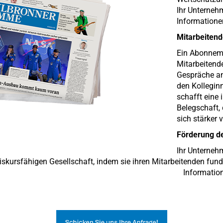
Ihr Unterneh
Informatione
Mitarbeitend
Ein Abonneme
Mitarbeitend
Gespräche an
den Kolleginn
schafft eine 
Belegschaft,
sich stärker 
Förderung de
Ihr Unternehm
d diskursfähigen Gesellschaft, indem sie ihren Mitarbeite
onen, in Form von 