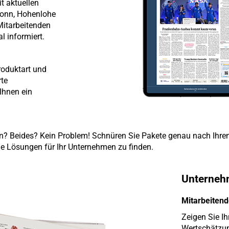
t aktuellen
ronn, Hohenlohe
Mitarbeitenden
l informiert.
roduktart und
te
Ihnen ein
ren? Beides? Kein Problem! Schnüren Sie Pakete genau nach Ihre
le Lösungen für Ihr Unternehmen zu finden.
Unternehm
Mitarbeiten
Zeigen Sie Ih
Wertschätzun